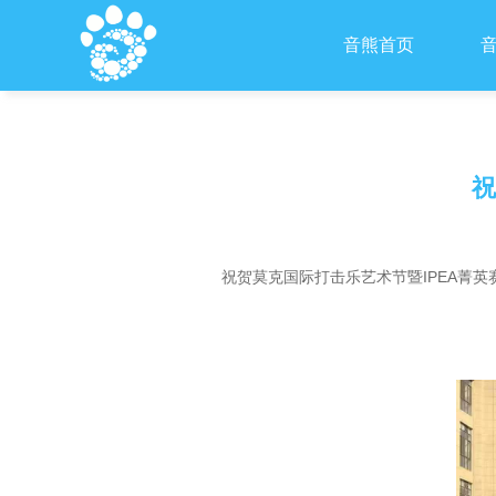
音熊首页
祝
祝贺莫克国际打击乐艺术节暨IPEA菁